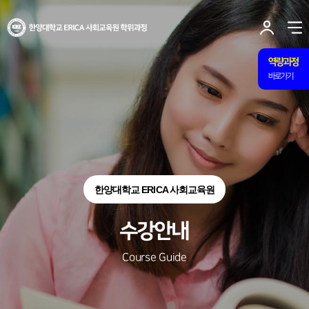
사이트맵 닫기
한양대학교
ERICA
사
사회교육원
유저
열
학위과정
토글
메뉴
역량과정
바로가기
한양대학교 ERICA 사회교육원
수강안내
Course Guide