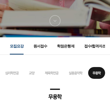
다음
섹션으로
이동
모집요강
원서접수
학점은행제
접수/합격자조회
심리학전공
교양
체육학전공
실용음악학
무용학
무용학