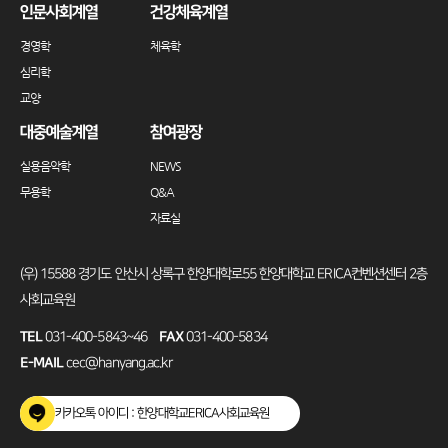
인문사회계열
건강체육계열
경영학
체육학
심리학
교양
대중예술계열
참여광장
실용음악학
NEWS
무용학
Q&A
자료실
(우) 15588 경기도 안산시 상록구 한양대학로55 한양대학교 ERICA컨벤션센터 2층
사회교육원
TEL
031-400-5843~46
FAX
031-400-5834
E-MAIL
cec@hanyang.ac.kr
카카오톡 아이디 : 한양대학교ERICA사회교육원