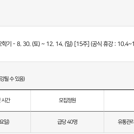
기 - 8. 30. (토) ~ 12. 14. (일) [15주] (공식 휴강 : 10.4
강될 수 있음)
 시간
모집정원
일요일)
급당 40명
유통관리