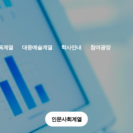
육계열
대중예술계열
학사안내
참여광장
인문사회계열