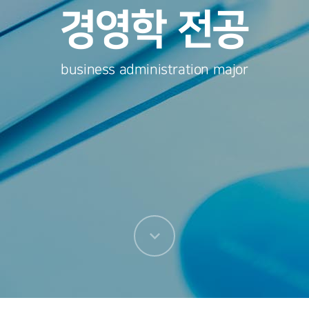
경영학 전공
business administration major
다음
섹션으로
이동