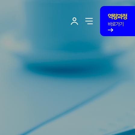
사이트맵 닫기
역량과정
사이트맵
유저
바로가기
열기
토글
메뉴